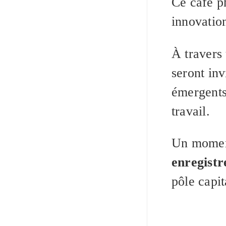
Ce café ph
innovation
À travers 
seront inv
émergents 
travail.
Un momen
enregist
pôle capi