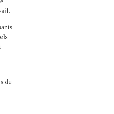
re
ail.
pants
els
u
s du