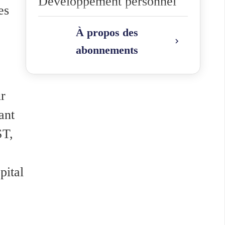
Développement personnel
es
Management
À propos des
abonnements
Compétences RH
Santé et Sécurité au Travail
r
Communication
ant
ST,
Formation
pital