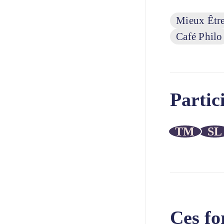
Mieux Être
Café Philo
Partic
TM
SL
Ces fo