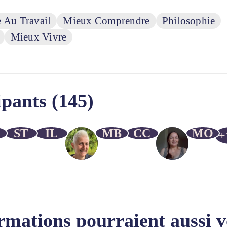
 Au Travail
Mieux Comprendre
Philosophie
Mieux Vivre
ipants (145)
ST
IL
MB
CC
MO
+
rmations pourraient aussi v