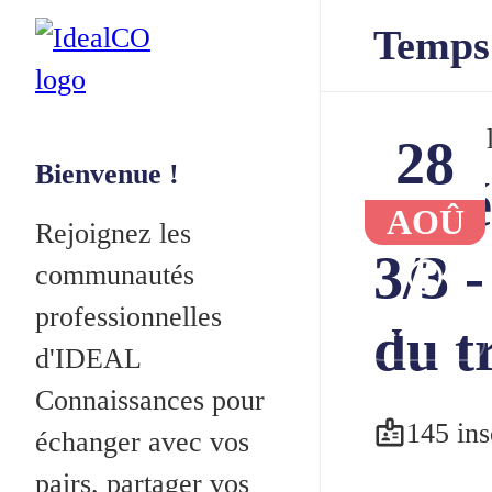
Temps 
Temps col
28
Bienvenue !
Café
AOÛ
Rejoignez les
3/3 
communautés
professionnelles
12h30
du t
d'IDEAL
Connaissances pour
145 ins
échanger avec vos
pairs, partager vos