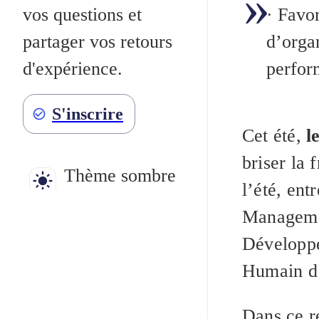
·
Favori
vos questions et
d’organ
partager vos retours
perform
d'expérience.
S'inscrire
Cet été,
l
briser la 
Thème sombre
l’été, en
Manageme
Développe
Humain d
Dans ce r