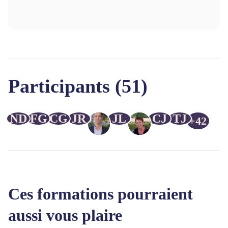
Participants (51)
ND
FG
CG
JR
JL
CJ
TJ
+42
Ces formations pourraient
aussi vous plaire