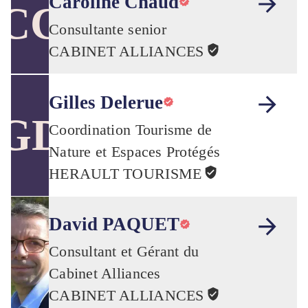
Caroline Chaud
CC
Consultante senior
CABINET ALLIANCES
Gilles Delerue
GD
Coordination Tourisme de
Nature et Espaces Protégés
HERAULT TOURISME
David PAQUET
Consultant et Gérant du
Cabinet Alliances
CABINET ALLIANCES