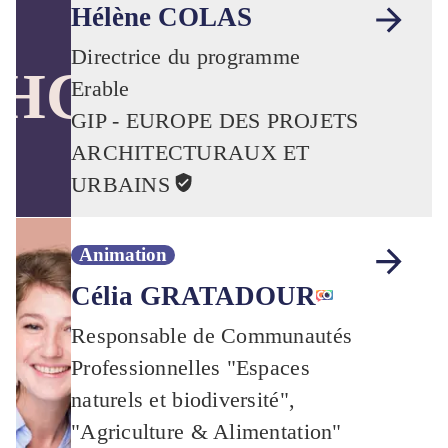
Hélène COLAS
Directrice du programme
HC
Erable
GIP - EUROPE DES PROJETS
ARCHITECTURAUX ET
URBAINS
Animation
Célia GRATADOUR
Responsable de Communautés
Professionnelles "Espaces
naturels et biodiversité",
"Agriculture & Alimentation"