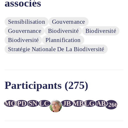
associés
Sensibilisation
Gouvernance
Gouvernance
Biodiversité
Biodiversité
Biodiversité
Plannification
Stratégie Nationale De La Biodiversité
Participants (275)
MQ
PD
SN
LC
JB
MB
LG
AB
+266