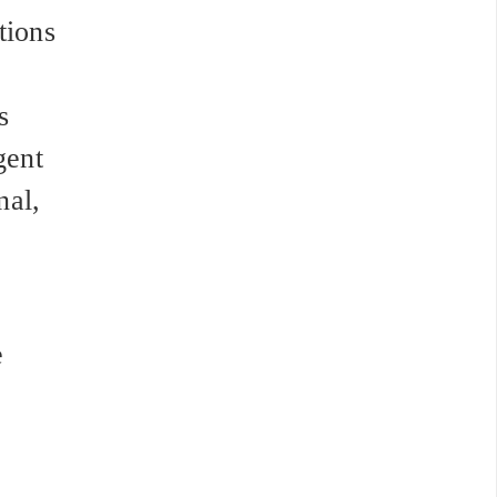
tions
s
gent
nal,
e