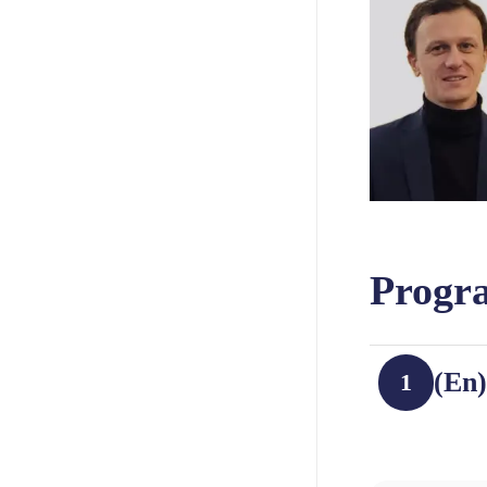
Progr
(En)
1