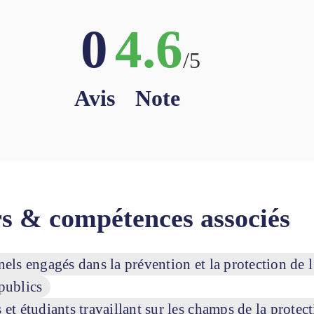
0
4.6
/5
Avis
Note
s & compétences associés
publics