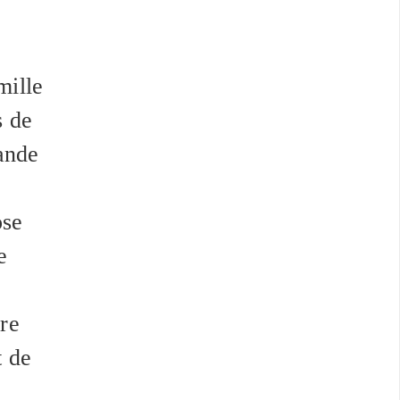
mille
s de
mande
ose
e
bre
t de