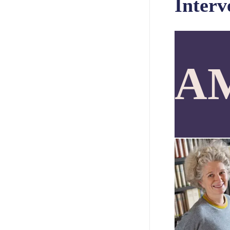
Interv
A