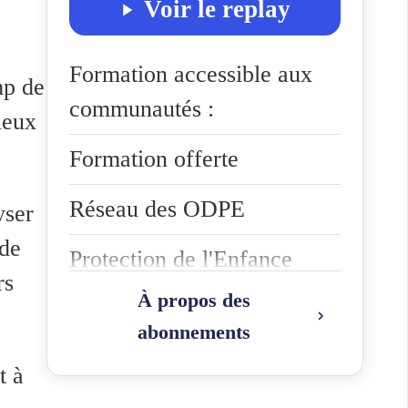
Voir le replay
Formation accessible aux
mp de
communautés :
ieux
Formation offerte
Réseau des ODPE
yser
 de
Protection de l'Enfance
rs
À propos des
Réseau Outre-Mer enfance,
abonnements
jeunesse, famille
t à