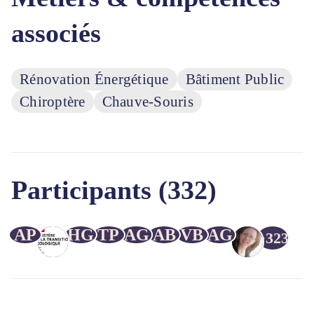
associés
Rénovation Énergétique
Bâtiment Public
Chiroptère
Chauve-Souris
Participants (332)
AP
HG
TP
AG
AB
VB
AG
+323