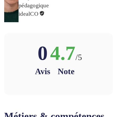
pédagogique
idealCO
0
4.7
/5
Avis
Note
Métiers & compétences