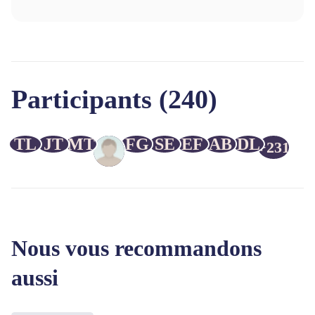
Participants (240)
TL
JT
MT
FG
SE
EF
AB
DL
+231
Nous vous recommandons
aussi