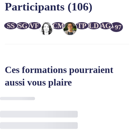
Participants (106)
SS
SG
VF
CM
TP
LD
AG
+97
Ces formations pourraient
aussi vous plaire