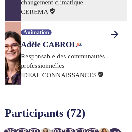
changement climatique
CEREMA
Animation
Adèle CABROL
Responsable des communautés
professionnelles
IDEAL CONNAISSANCES
Participants (72)
NS
CB
SD
PM
LB
GP
ST