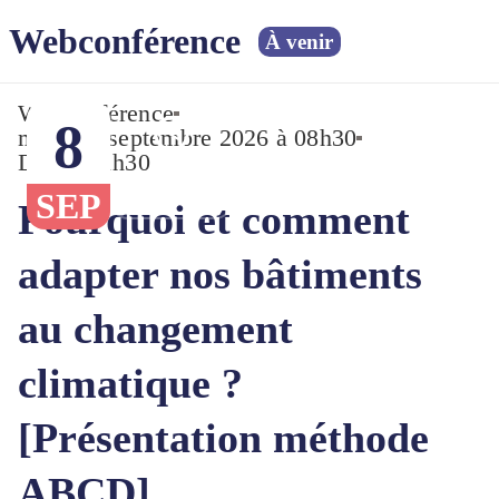
Webconférence
À venir
Webconférence
8
mar., 08 septembre 2026 à 08h30
Durée : 1h30
08h30
SEP
Pourquoi et comment
adapter nos bâtiments
au changement
climatique ?
[Présentation méthode
ABCD]