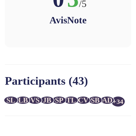
/5
Avis
Note
Participants (43)
SL
LB
VS
JB
SP
TL
CV
SB
AD
+34