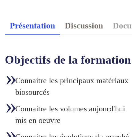
Présentation
Discussion
Docume
Objectifs de la formation
Connaitre les principaux matériaux
biosourcés
Connaitre les volumes aujourd'hui
mis en oeuvre
Connaitre les évolutions du marché