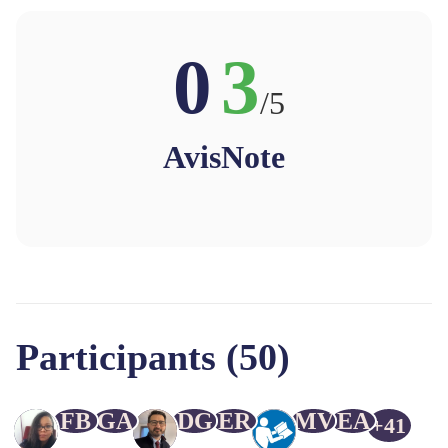
0
3
/5
Avis
Note
Participants (50)
FB
GA
DG
ER
MV
EA
+41