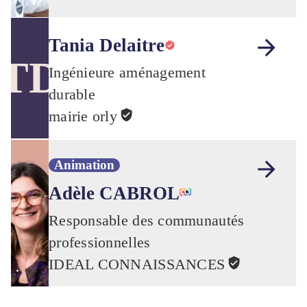
Tania Delaitre
TD
Ingénieure aménagement
durable
mairie orly
Animation
Adèle CABROL
Responsable des communautés
professionnelles
IDEAL CONNAISSANCES