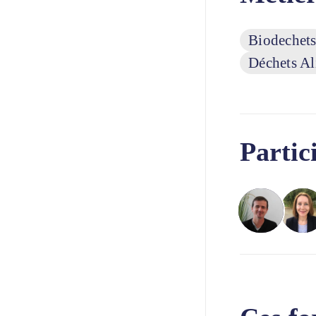
Biodechet
Déchets Al
Partic