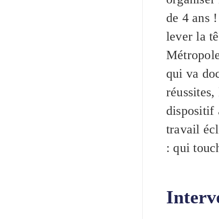
de 4 ans 
lever la t
Métropole
qui va do
réussites,
dispositif
travail éc
: qui touc
Interv