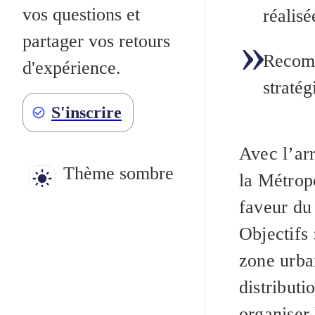
vos questions et
réalis
partager vos retours
Recomm
d'expérience.
stratég
S'inscrire
Avec l’ar
Thème sombre
la Métropo
faveur du 
Objectifs 
zone urba
distribut
organiser 