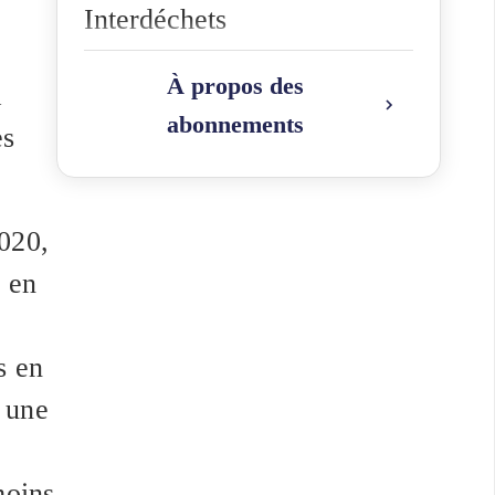
Interdéchets
À propos des
a
abonnements
es
2020,
e en
s en
 une
moins