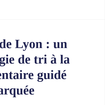
de Lyon : un
ie de tri à la
entaire guidé
arquée