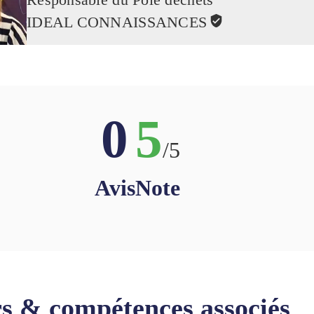
IDEAL CONNAISSANCES
0
5
/5
Avis
Note
s & compétences associés