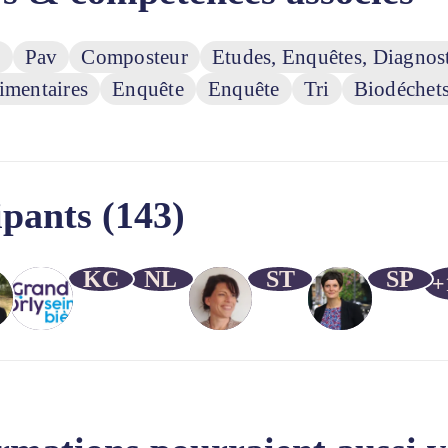
s
Pav
Composteur
Etudes, Enquêtes, Diagnos
imentaires
Enquête
Enquête
Tri
Biodéchets
ipants (143)
KC
NL
ST
SP
+