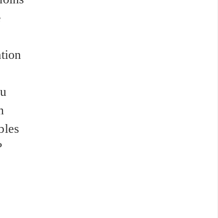
e
tion
du
n
bles
?