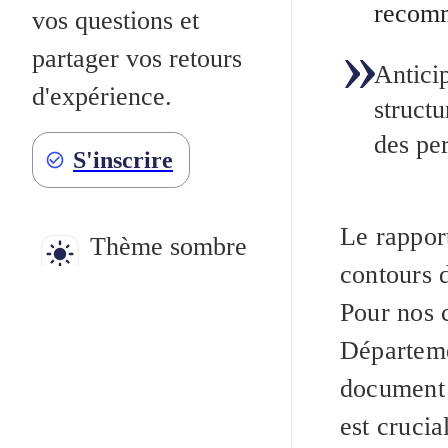
recomm
vos questions et
partager vos retours
Antici
d'expérience.
structu
des pe
S'inscrire
Le rappor
Thème sombre
contours d
Pour nos c
Départeme
document 
est cruci