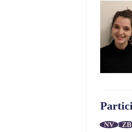
Partic
NV
ZB