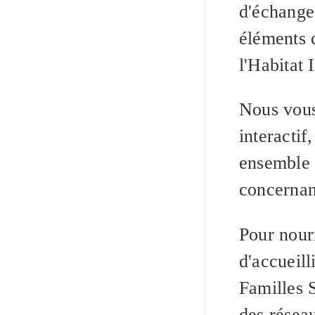
d'échange
éléments 
l'Habitat I
Nous vou
interactif
ensemble 
concernant
Pour nourr
d'accueill
Familles S
des résea