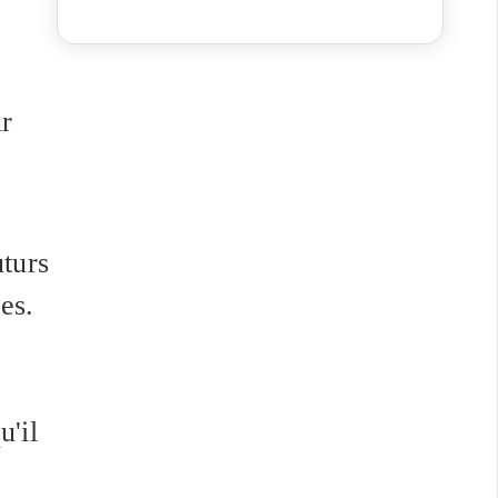
Habitat-Logement
ur
uturs
es.
u'il