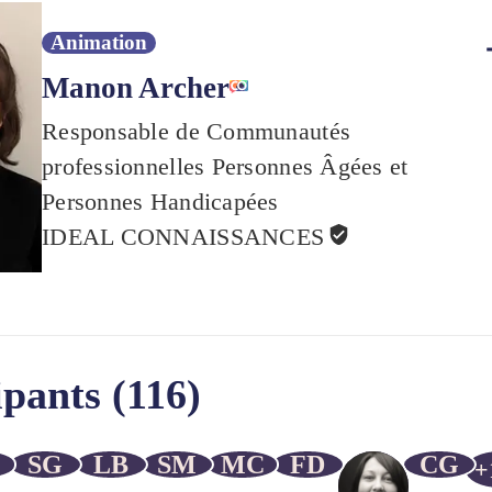
Animation
Manon Archer
Responsable de Communautés
professionnelles Personnes Âgées et
Personnes Handicapées
IDEAL CONNAISSANCES
ipants (116)
SG
LB
SM
MC
FD
CG
+