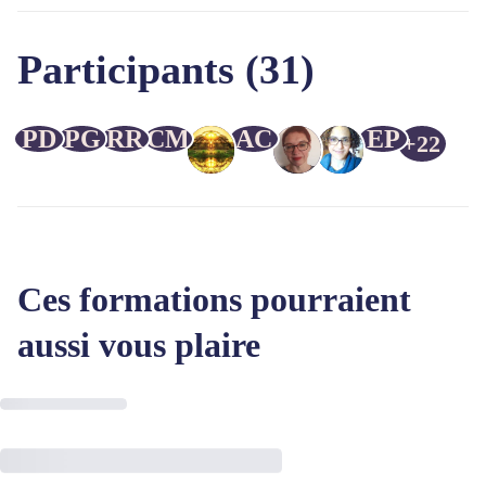
Participants (31)
PD
PG
RR
CM
AC
EP
+22
Ces formations pourraient
aussi vous plaire