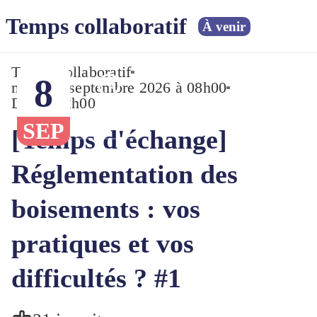
Temps collaboratif
À venir
Temps collaboratif
8
mar., 08 septembre 2026 à 08h00
Durée : 2h00
08h00
SEP
[Temps d'échange]
Réglementation des
boisements : vos
pratiques et vos
difficultés ? #1