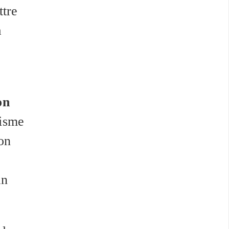
ttre
a
on
nisme
on
an