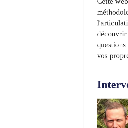
Cette web
méthodolog
l'articula
découvrir
questions
vos propre
Interv