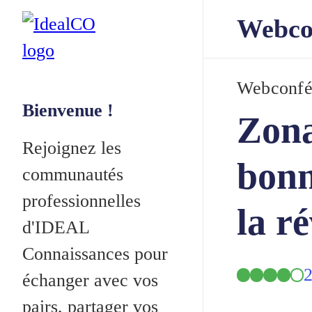
Webco
Webconfé
Bienvenue !
Zona
Rejoignez les
bonn
communautés
professionnelles
la r
d'IDEAL
Connaissances pour
2
échanger avec vos
pairs, partager vos