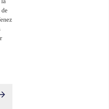
 la
 de
Venez
s
r