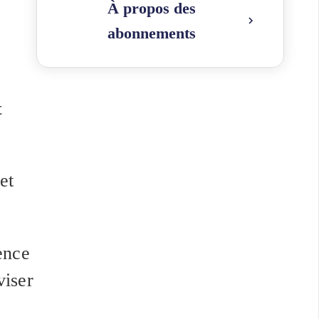
À propos des
abonnements
t
et
ence
viser