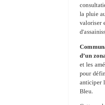
consultati
la pluie a
valoriser 
d'assaini
Communau
d’un zona
et les am
pour défin
anticiper 
Bleu.